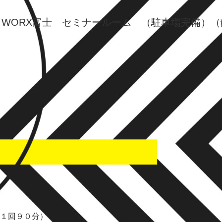
（
WORX富士 セミナールーム （駐車場完備）
１回９０分）