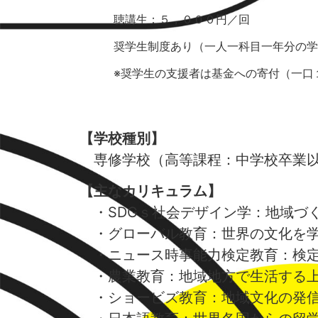
聴講生：５，０００円／回
奨学生制度あり（一人一科目一年分の学
※奨学生の支援者は基金への寄付（一口１
【学校種別】
専修学校（高等課程：中学校卒業以
【主なカリキュラム】
・SDGｓ社会デザイン学：地域づ
・グローバル教育：世界の文化を学
・ニュース時事能力検定教育：検定
・農業教育：地域地方で生活する上
・ショービズ教育：地域文化の発信