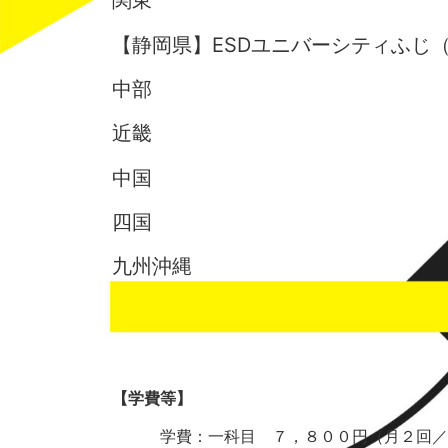
関東
【静岡県】ESDユニバーシティふじ
中部
近畿
中国
四国
九州沖縄
【学費等】
学費：一科目 ７，８００円（月２回／